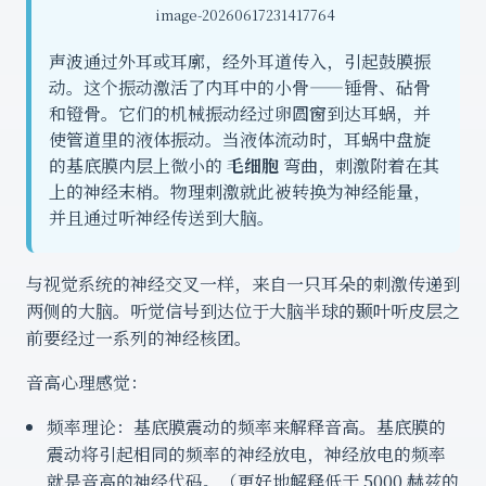
image-20260617231417764
声波通过外耳或耳廓，经外耳道传入，引起鼓膜振
动。这个振动激活了内耳中的小骨——锤骨、砧骨
和镫骨。它们的机械振动经过卵圆窗到达耳蜗，并
使管道里的液体振动。当液体流动时，耳蜗中盘旋
的基底膜内层上微小的
毛细胞
弯曲，刺激附着在其
上的神经末梢。物理刺激就此被转换为神经能量，
并且通过听神经传送到大脑。
与视觉系统的神经交叉一样，来自一只耳朵的刺激传递到
两侧的大脑。听觉信号到达位于大脑半球的颞叶听皮层之
前要经过一系列的神经核团。
音高心理感觉：
频率理论：基底膜震动的频率来解释音高。基底膜的
震动将引起相同的频率的神经放电，神经放电的频率
就是音高的神经代码。（更好地解释低于 5000 赫兹的