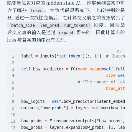
H_z
隐变量位置对应的 hidden state
，能够预测答案中包
H
z
H_
含了哪些
。大致代码思路如下，比较特别的是
token
通过一次线性变换后，在计算交叉熵之前被拓展到了
H
z
维度，因为最
[batch_size, len_pred, num_tokens]
后交叉熵的输入是通过
得来的，因此计算出的
expand
loss 与答案的顺序没有关系。
label 
=
 inputs[
"tgt_token"
][:, 
1
:]  
# [batch si
self
.bow_predictor 
=
 FC(
name_scope
=
self
.full_na
size
=
self
.n
# "The number of tokens
bias_attr
=
F
bow_logits 
=
self
.bow_predictor(latent_embed)  
outputs[
"bow_probs"
] 
=
 layers.softmax(bow_logit
bow_probs 
=
 F.unsqueeze(outputs[
"bow_probs"
], [
bow_probs 
=
 layers.expand(bow_probs, [
1
, label.