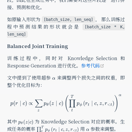
接、预测和优化。
如原输入形状为
， 那么训练过
[batch_size, len_seq]
程中预测结果的形状就会是
[batch_size * K,
len_seq]
Balanced Joint Training
训练过程中，同时对 Knowledge Selection 和
open in ne
Response Generation 进行优化。
参考代码
\alpha
文中提到了使用超参
来调整两个损失之间的权重，即
α
整个优化目标为：
α
p(r \mid c) \propto \sum_z
T
(
)
∑
∏
(
∣
)
∝
(
∣
)
(
∣
,
,
)
p
r
c
p
z
c
p
r
c
z
r
<
θ
ϕ
t
t
z
t
p_{\theta}
其中
为 Knowledge Selection 对应的概率。生
(
∣
)
p
z
c
θ
(z|c)
\prod_t^T
\alpha
成任务的概率
用
参数来调整。
T
(
∣
,
,
)
∏
p
r
c
z
r
α
<
ϕ
t
t
t