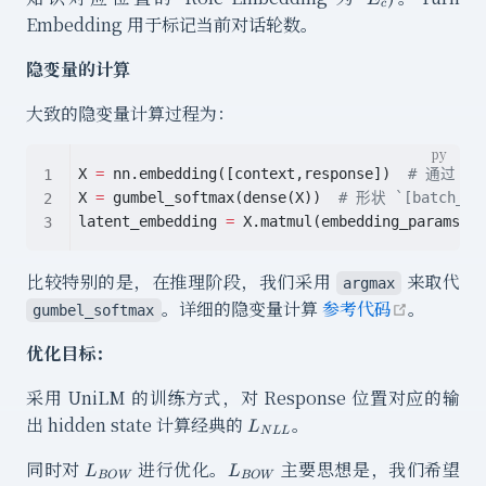
c
Embedding 用于标记当前对话轮数。
隐变量的计算
大致的隐变量计算过程为：
X 
=
 nn.embedding([context,response])  
# 通过 `co
X 
=
 gumbel_softmax(dense(X))  
# 形状 `[batch_siz
latent_embedding 
=
 X.matmul(embedding_params)
比较特别的是，在推理阶段，我们采用
来取代
argmax
open in
。详细的隐变量计算
参考代码
。
gumbel_softmax
优化目标：
采用 UniLM 的训练方式，对 Response 位置对应的输
L_{NLL}
出 hidden state 计算经典的
。
L
N
LL
L_{BOW}
L_{BOW}
同时对
进行优化。
主要思想是，我们希望
L
L
BO
W
BO
W