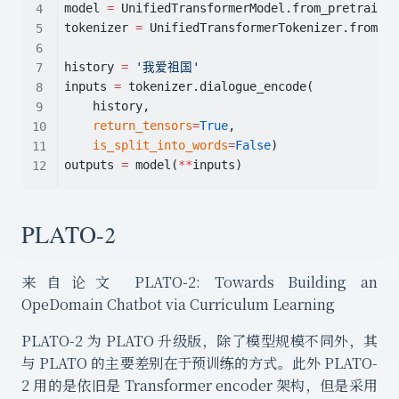
model 
=
 UnifiedTransformerModel.from_pretrained
tokenizer 
=
 UnifiedTransformerTokenizer.from_pr
history 
=
'我爱祖国'
inputs 
=
 tokenizer.dialogue_encode(
    history,
return_tensors
=
True
,
is_split_into_words
=
False
)
outputs 
=
 model(
**
inputs)
PLATO-2
来自论文 PLATO-2: Towards Building an
OpeDomain Chatbot via Curriculum Learning
PLATO-2 为 PLATO 升级版，除了模型规模不同外，其
与 PLATO 的主要差别在于预训练的方式。此外 PLATO-
2 用的是依旧是 Transformer encoder 架构，但是采用