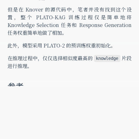
p_\phi\left(r_t
\mid c, z,
但是在 Knover 的源代码中，笔者并没有找到这个设
r_{<t}\right)
置，整个 PLATO-KAG 训练过程仅是简单地将
Knowledge Selection 任务和 Response Generation
任务权重简单地做了相加。
此外，模型采用 PLATO-2 的预训练权重初始化。
在推理过程中，仅仅选择相似度最高的
片段
knowledge
进行推理。
参考
[1]
TOD-DA: Towards Boosting the Robustness of
Task-oriented Dialogue Modeling on Spoken
open in new window
Conversations
[2]
Learning to Select External Knowledge with
open in new windo
Multi-Scale Negative Sampling