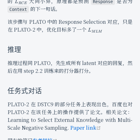
L_{RCE}
的
大同小异，原理都是预测
是否为
Response
L
RCE
L_{NSP}
的下一句话。
Context
该步骤与 PLATO 中的 Response Selection 对应，只是
L_{MLM}
在 PLATO-2 中，优化目标多了一个
L
M
L
M
推理
推理过程同 PLATO，先生成所有 latent 对应的回复，然
后在用 step 2.2 训练来的打分器打分。
任务式对话
PLATO-2 在 DSTC9 的部分任务上表现出色，百度也对
PLATO-2 在该任务上的操作提供了论文。相关论文：
Learning to Select External Knowledge with Multi-
open in new w
Scale Negative Sampling.
Paper link