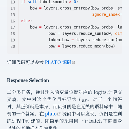
if
self
.label_smooth 
>
0
:
    bow 
=
 layers.cross_entropy(bow_probs, smoot
ignore_index
=
sel
else
:
    bow 
=
 layers.cross_entropy(bow_probs, label
            bow 
=
 layers.reduce_sum(bow, 
dim
=
1
)
            token_bow 
=
 layers.reduce_sum(bow) 
            bow 
=
 layers.reduce_mean(bow)
open in new window
详细代码可以参考
PLATO 源码
Response Selection
二分类任务，通过输入隐变量位置对应的 logits,计算交
L_{RS}
叉熵，文中对这个优化目标记为
。对于一个问答
L
RS
对，其正例就是本身，而负例侧是在无关的语料库中，随
open in new window
机的一个答案。在
plato
源码中可以发现，负例是在训
练过程中创建的，即简单的采用同一个 batch 下除自身
以外的其他样本作为负例。