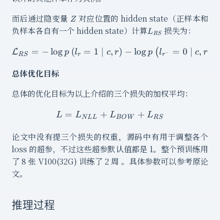
Z
而后通过隐变量
对应位置的 hidden state（正样本和
Z
L_{RS}
负样本各自有一个 hidden state）计算
损失为：
L
RS
−
=
−
lo
g
(
=
1
∣
\mathcal{L}_{R S}=-\log p\
,
)
−
lo
g
=
0
∣
,
(
)
L
p
l
c
r
p
l
c
r
−
RS
r
r
总体优化目标
总体的优化目标为以上介绍的三个损失的加权平均：
=
+
L = L_{NLL} + L_{BOW
+
L
L
L
L
N
LL
BO
W
RS
论文中没有提三个损失的权重，源码中有用于调整各个
loss 的超参，不过这些超参默认值都是 1。整个预训练用
了 8 张 V100(32G) 训练了 2 周 。具体参数可以参考原论
文。
推理过程