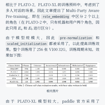
相比于 PLATO-2，PLATO-XL 的训练预料中，考虑到了
多人对话的场景。因此文章提出了 Multi-Party Aware
Pre-training，即在
中区分 2 个以上
role_embedding
的角色（在 PLATO-2 中，只有机器和用户两个角色，因
E_a
E_b
此只用
和
进行区分）。
E
E
a
b
由于模型规模大，因此
和
pre-normalization
都被采用了，以此提高训练效
scaled_initialization
果。整个训练用了 256 张 V100 32G，训练周期未知。效
果如下图：
相关图片
由于 PLATO-XL 模型较大，paddle 官方采用了