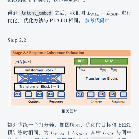
L_{NLL}
得到
之后，我们对
进行
+
latent_embed
L
L
N
LL
BO
W
+
open in ne
优化，
优化方法与 PLATO 相同。
参考代码
L_{BOW}
Step 2.2
相关图片
额外训练一个打分器，如图所示，优化的目标和 BERT
L_{MLM}
L_{NSP}
预训练时相同，为
。其中
与图中
+
L
L
L
M
L
M
NSP
NSP
+