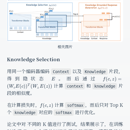
相关图片
Knowledge Selection
用同一个编码器编码
以及
片段，
Context
Knowledge
E
f(c,
得到隐状态
。而后通过
(
,
)
=
E
f
c
z
(W_cE(c))^
计算
和
片
(
(
)
)
(
(
))
T
context
knowledge
W
E
c
W
E
z
c
z
段的相似度。
f(c,z)
在计算损失时，
计算
，而后只对 Top K
(
,
)
softmax
f
c
z
个
对应的
进行优化。
knowledge
softmax
论文中对 不同的 K 值进行了测试，结果展示了，在训练