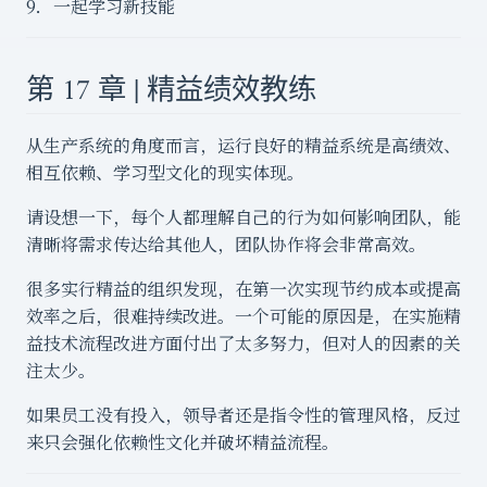
9．一起学习新技能
第 17 章 | 精益绩效教练
从生产系统的角度而言，运行良好的精益系统是高绩效、
相互依赖、学习型文化的现实体现。
请设想一下，每个人都理解自己的行为如何影响团队，能
清晰将需求传达给其他人，团队协作将会非常高效。
很多实行精益的组织发现，在第一次实现节约成本或提高
效率之后，很难持续改进。一个可能的原因是，在实施精
益技术流程改进方面付出了太多努力，但对人的因素的关
注太少。
如果员工没有投入，领导者还是指令性的管理风格，反过
来只会强化依赖性文化并破坏精益流程。