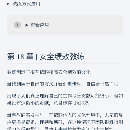
教练方式应用
查看应用
第 18 章 | 安全绩效教练
教练创造了相互依赖和高安全绩效的文化。
当找到属于自己的方式并看到进步时，自信会悄然而生
展现了人们真正理解自己的工作尽管贡献可能很小，但如
果没有这微小的贡献，总目标将很难实现
当事故确实发生时，在依赖他人的文化环境中，大家的反
应更多是责备、评判和惩罚，在这种情况下团队很难得到
学习以吸取教训，导致未来事故复发率还会大大增加。