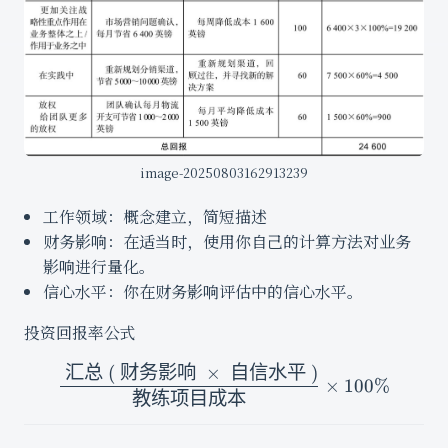
或有形的影响。
教练评估 - 定量
image-20250803162913239
工作领域：概念建立，简短描述
财务影响：在适当时，使用你自己的计算方法对业务
影响进行量化。
信心水平：你在财务影响评估中的信心水平。
投资回报率公式