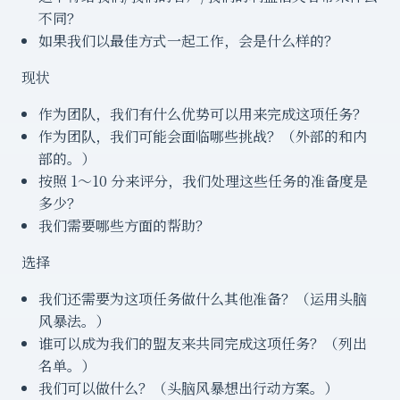
不同？
如果我们以最佳方式一起工作，会是什么样的？
现状
作为团队，我们有什么优势可以用来完成这项任务？
作为团队，我们可能会面临哪些挑战？（外部的和内
部的。）
按照 1～10 分来评分，我们处理这些任务的准备度是
多少？
我们需要哪些方面的帮助？
选择
我们还需要为这项任务做什么其他准备？（运用头脑
风暴法。）
谁可以成为我们的盟友来共同完成这项任务？（列出
名单。）
我们可以做什么？（头脑风暴想出行动方案。）