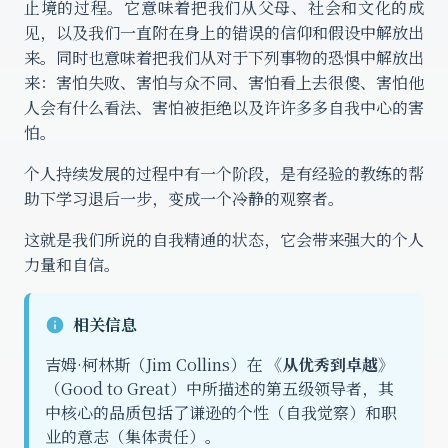
脑
愿景
作为领导品质的愿景是什么？它分为两部分。第一部分是
“展望”和梦想的能力，即要创造一个清晰而大胆的图
景，来展现在不受常规限制和阻碍的情景下，领导者所希
望追求的长期未来。
第二部分是“有远见”，以鼓舞人心的方式传达这种图景
的能力。
真诚
一个不可或缺的领导品质是真实：做真实的自己，并且不
害怕在他人面前展示真实的自己。做真实的自己是一个无
止境的过程。它意味着把我们从父母、社会和文化的成
见，以及我们一直附在身上的错误的信仰和假设中解放出