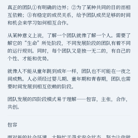
真正的团队①有明确的边界；②为了某种共同的目的而相
互依赖；③有稳定的成员关系，给予团队成员足够的时间
和机会来学习如何相互合作。
从某种意义上说，了解一个团队就像了解一个人。需要了
解它的“生命”所处阶段，不同发展阶段的团队有着不同
的运行规则。同时，每个团队又是独一无二的，有自己的
个性、才能和优势。
就像人不能从童年跳到成年一样，团队也不可能在一夜之
间成熟。人必须经过婴儿期、童年期和青春期，团队也需
要时间发展到相互依赖的阶段。
团队发展的四阶段模式易于理解——包容，主张，合作，
共创。
包容
面对新的社会环境，大脑忙于寻求安全状态，努力让你做