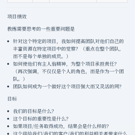
项目绩效
教练需要思考的一些重要问题是
针对这个特定的项目，我如何提高团队对他们自己的
丰富资源在特定项目中的觉察？（重点在整个团队，
而不是每个单独的成员。）
如何使他们有主人翁精神，为整个项目承担责任？
（再次强调，不仅仅是个人的角色，而是作为一个团
队。）
团队如何成为一个做好这个项目强大而又灵活的网？
目标
我们的目标是什么？
这个目标的重要性是什么？
如果项目/任务取得成功，结果会是什么样的？
这个将给我们/我们的客户/我们的利益相关者带来什么