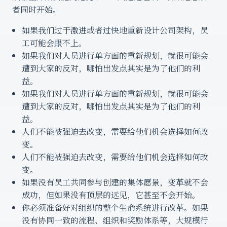
价值观时，一定能获得最佳绩效，但在此之前，员工需要
被鼓励来认知自己的价值观。
从哪里开始实施文化变革——人还是组织？答案是必须二
者同时开始。
如果我们过于激进或者过快地重新设计公司架构，员
工可能会跟不上。
如果我们对人员进行单方面的重新规划，就很可能会
遭到大家的反对，哪怕出发点其实是为了他们的利
益。
如果我们对人员进行单方面的重新规划，就很可能会
遭到大家的反对，哪怕出发点其实是为了他们的利
益。
人们不能被强迫去改变，需要给他们机会选择如何改
变。
人们不能被强迫去改变，需要给他们机会选择如何改
变。