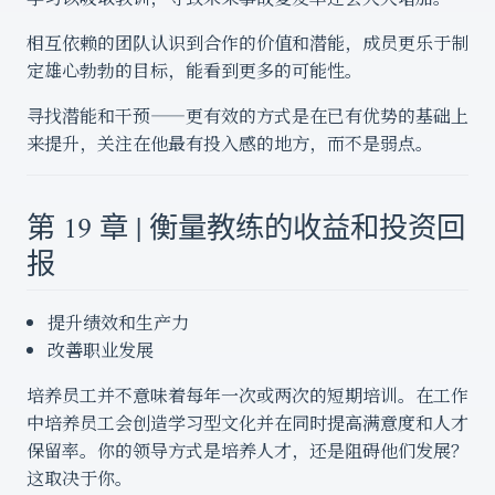
相互依赖的团队认识到合作的价值和潜能，成员更乐于制
定雄心勃勃的目标，能看到更多的可能性。
寻找潜能和干预——更有效的方式是在已有优势的基础上
来提升，关注在他最有投入感的地方，而不是弱点。
第 19 章 | 衡量教练的收益和投资回
报
提升绩效和生产力
改善职业发展
培养员工并不意味着每年一次或两次的短期培训。在工作
中培养员工会创造学习型文化并在同时提高满意度和人才
保留率。你的领导方式是培养人才，还是阻碍他们发展？
这取决于你。