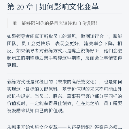
汇总
(
财务影响
×
自信水平
)
\frac {\text{ 汇总 }(\t
×
100%
教练项目成本
第 20 章 | 如何影响文化变革
唯一能够限制你的是目光短浅和自我设限！
如果领导者能真正听取员工的意见，做到知行合一，赋能
团队，员工会更快乐，表现会更好，流失率会下降。相
反，如果领导者对教练方式只是嘴上说得好听，他们会激
起员工的期望随后亲手粉碎这种期望，反而会让事情变得
更糟。
教练方式既是终极目的（未来的高绩效文化），也是如何
实现这一目标的关键原料。基于价值观的未来不可能由外
部机构规定。当员工、股东、董事甚至客户都分享同样的