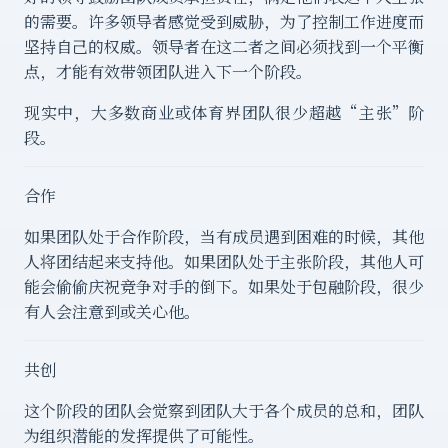
的需要。许多领导者感觉受到威胁，为了控制工作进度而
坚持自己的权威。领导者在这二者之间必须找到一个平衡
点，才能有效带领团队进入下一个阶段。
现实中，大多数商业或体育界团队很少超越“主张”阶
段。
合作
如果团队处于合作阶段，当有成员遇到困难的时候，其他
人将团结起来支持他。如果团队处于主张阶段，其他人可
能会偷偷庆祝竞争对手的倒下。如果处于包融阶段，很少
有人会注意到或关心他。
共创
这个阶段的团队会觉察到团队大于各个成员的总和，团队
为组织潜能的发挥提供了可能性。